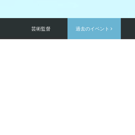
芸術監督
過去のイベント
Suchness （中止）
Galerie Paris
20
6
12
染拡大の状況を鑑み、横浜
にて
年
月
日に開催を予定して
くださっておられた方々に、この場を借りてお詫び申し上げます。事情御賢察の上