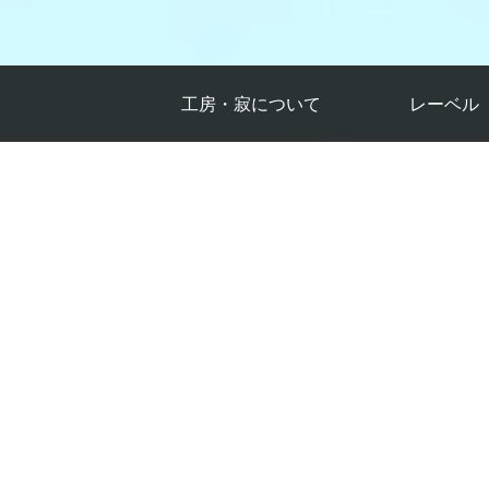
工房・寂について
レーベル
新着情報
Suchness
大変残念なお知らせですが、新型コロナウィルス感
す。ご予約いただいておりました方、ご来場を検討