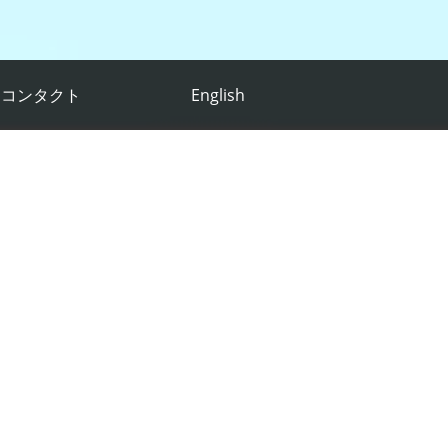
コンタクト
English
Suchness
おりました演奏会「
」は中止いたしま
、何卒ご理解賜りますようお願いを申し上げます。