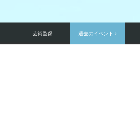
芸術監督
過去のイベント
Suchness （中止）
モノオペラ二題